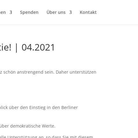
hen
Spenden
Über uns
Kontakt
tie! | 04.2021
z schön anstrengend sein. Daher unterstützen
ick über den Einstieg in den Berliner
 über demokratische Werte.
le Unterstützung an, so dass Sie mit diesem