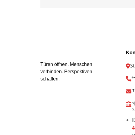
Kon
Türen öffnen. Menschen
S
verbinden. Perspektiven
+
schaffen.
m
S
e
I
4