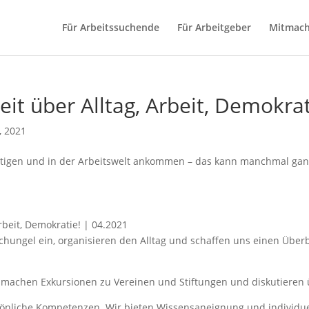
Für Arbeitssuchende
Für Arbeitgeber
Mitmac
heit über Alltag, Arbeit, Demokra
, 2021
ltigen und in der Arbeitswelt ankommen – das kann manchmal gan
Arbeit, Demokratie! | 04.2021
ungel ein, organisieren den Alltag und schaffen uns einen Überbl
n, machen Exkursionen zu Vereinen und Stiftungen und diskutieren
önliche Kompetenzen. Wir bieten Wissensaneignung und individuel