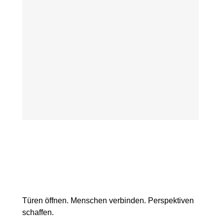
Gemeinsam nähen, stricken, häkeln und
sticken. In netter Runde fördern wir den
Austausch zum Nähen und zum Alltag im
Kiez.Das Projekt wird...
Mehr erfahren
Türen öffnen. Menschen verbinden. Perspektiven
schaffen.