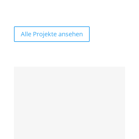
Alle Projekte ansehen
Mitmachen. Erzählen. Gestalten.
​Zwei Formate. Neun Termine. Ein
gemeinsamer Raum: unser Kiez. Kreative
Ecke für Begegnung & Austausch Was