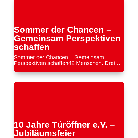
Seelenbinderstraße), 12555 Berlin. In der
hellen Remise stehen uns auf zwei Etagen
insgesamt vier...
Sommer der Chancen –
Gemeinsam Perspektiven
schaffen
Sommer der Chancen – Gemeinsam
Perspektiven schaffen42 Menschen. Drei
Monate. Neue Chancen auf Arbeit. Mit
unserem Projekt „Sommer der Chancen“
begleiten wir in den Sommermonaten bis zu
42 Menschen mit Flucht- und
Migrationsgeschichte besonders intensiv auf
ihrem Weg...
10 Jahre Türöffner e.V. –
Jubiläumsfeier