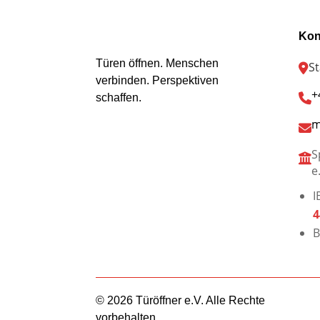
Kon
Türen öffnen. Menschen
S
verbinden. Perspektiven
+
schaffen.
m
S
e
I
4
B
© 2026 Türöffner e.V. Alle Rechte
vorbehalten.