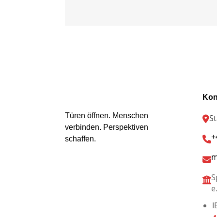
Kon
Türen öffnen. Menschen
S
verbinden. Perspektiven
+
schaffen.
m
S
e
I