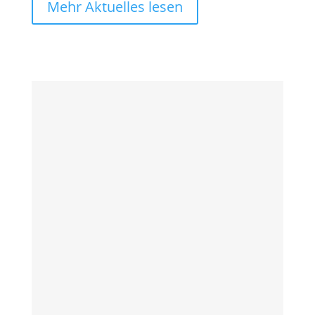
Mehr Aktuelles lesen
10 Jahre Türöffner e.V. ‒ Anstoß für
neue Jobs
Am 6. Mai 2026 feiert der Türöffner e.V.
sein 10-jähriges Bestehen. Unter dem
Motto „Anstoß für neue Jobs“ öffnen wir
den Kiez für Begegnung, Austausch und